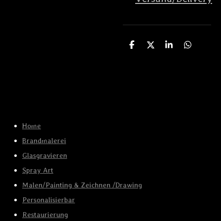
T
T
T
T
e
e
e
e
i
i
i
i
l
l
l
l
e
e
e
e
n
n
n
n
Home
Brandmalerei
Glasgravieren
Spray Art
Malen/Painting & Zeichnen /Drawing
Personalisierbar
Restaurierung