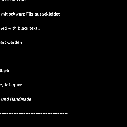
 mit schwarz Filz ausgekleidet
ined with black textil
iert werden
llack
rylic laquer
 Handmade
----------------------------------------