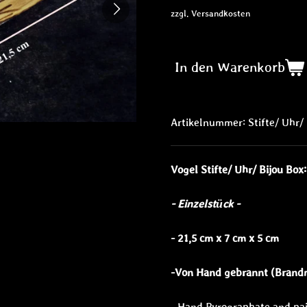
zzgl. Versandkosten
In den Warenkorb
Artikelnummer:
Stifte/ Uhr/
Vogel Stifte/ Uhr/ Bijou Box:
- Einzelstück -
- 21,5 cm x 7 cm x 5 cm
-Von Hand gebrannt (Brandm
- Hand Pyrographate and pa