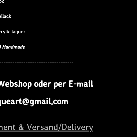
od
yllack
rylic laquer
Handmade
----------------------------------------
Webshop oder per E-mail
iqueart@gmail.com
ent & Versand/Delivery