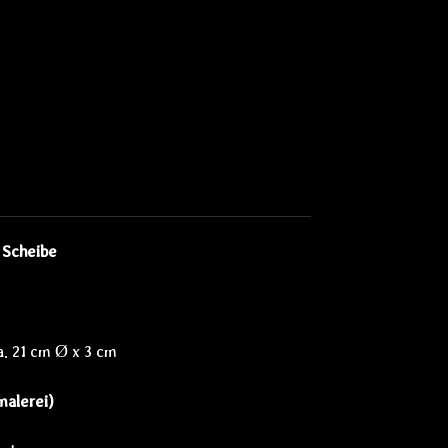
 Scheibe
a. 21 cm
Ø
x 3 cm
malerei)