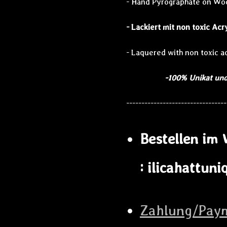
- Hand Pyrographate on Wo
- Lackiert mit non toxic Acr
- Laquered with non toxic ac
-100% Unikat und 
---------------------------------
Bestellen im 
: ilicahattun
Zahlung/Paym